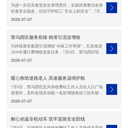
为进一步压实食堂安全管理责任，全面排查整治各类
饮食安全隐患，切实守护职工“舌尖上的安全”，7月7
日，荣乌西区组织专项工作组，对片区内各站点食堂
2026-07-07
开展全覆盖食品安全
荣乌西区服务前移 精准引流促增收
为持续落实集团引流增收“40条工作举措”，扎实推进
2026年通行费增收攻坚任务，7月6日，荣乌西区组织
工作人员前往快递物流中心及定兴连接线货车聚集
2026-07-07
地，将服务窗口
暖心救助迷路老人 高速服务温情护航
7月6日，荣乌西区定兴东收费站工作人员在入口广场
巡查时，及时发现并劝阻一名欲驾驶电动三轮车驶入
高速公路的迷路老人，妥善开展救助，成功化解一起
2026-07-07
交通安全隐患。工作人
耐心劝返非机动车 筑牢道路安全防线
7月6日，京德南区大留镇收费站工作人员凭借高度的