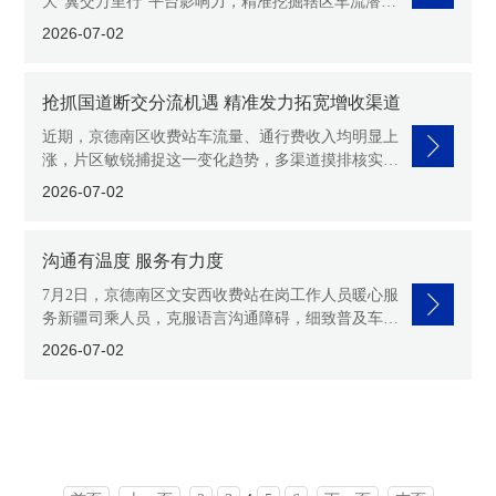
大“冀交万里行”平台影响力，精准挖掘辖区车流潜
力，7月2日，京德南区联合高速事业管理中心机电维
2026-07-02
护部深入岛川物流园
抢抓国道断交分流机遇 精准发力拓宽增收渠道
近期，京德南区收费站车流量、通行费收入均明显上
涨，片区敏锐捕捉这一变化趋势，多渠道摸排核实车
流增量成因，7月2日，京德南区负责人带队前往中亭
2026-07-02
河G106国道老堤桥
沟通有温度 服务有力度
7月2日，京德南区文安西收费站在岗工作人员暖心服
务新疆司乘人员，克服语言沟通障碍，细致普及车辆
超限通行相关政策，协助排查并成功激活ETC设备，
2026-07-02
以专业、贴心的服务