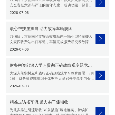
安全责任意识与严谨的值守态度，成功劝阻一起非机
动车违规驶入高速公路的危险行为，及时消除道路安
2026-07-06
全隐患，保障了辖区道
暖心帮扶显担当 助力故障车辆脱困
7月6日，京德南区文安西收费站内一辆小型轿车驶入
文安西收费站出口车道，车辆完成缴费后突发故障熄
火，无法再次启动，车辆停滞收费车道内。车主多次
2026-07-06
尝试启动车辆均未成功
财务融资部深入学习贯彻正确政绩观专题党课
精神
为深入落实树立和践行正确政绩观学习教育部署，7月
2日，财务融资部组织全体财务人员召开专题学习会，
集中传达学习集团党委书记、董事长齐树平“七一”专
2026-07-03
题党课精神及雄安
精准走访拓车流 聚力实干促增收
为扎实推进引流增收“40条措施”落地落实，持续扩