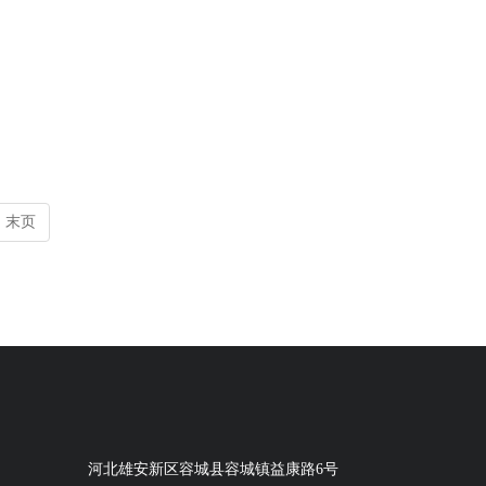
末页
河北雄安新区容城县容城镇益康路6号