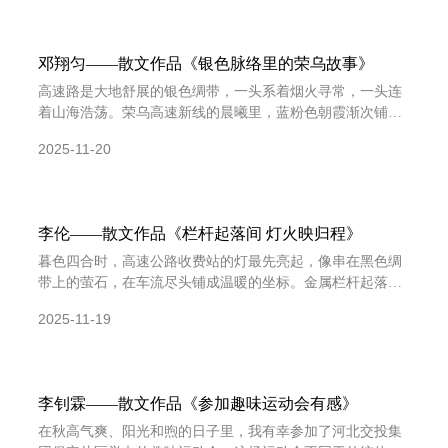
邓翔匀——散文作品《银色脉络里的荣乌故事》
高速路是大地舒展的银色绸带，一头系着烟火寻常，一头连
着山海浩荡。荣乌高速新线的晨曦里，蓝粉色朝霞渐次铺展
——浅蓝打底，粉紫、柔粉沿云层漫染，与未褪的收费站灯
2025-11-20
光交
李伦——散文作品《栏杆起落间 灯火映归程》
暮色四合时，高速公路收费站的灯最先亮起，像串在黑色绸
带上的萤石，在车流尽头铺成温暖的坐标。金属栏杆起落的
声响，伴着“您好”“一路平安”的问候，在昼夜交替间，重复
2025-11-19
李钊霖——散文作品《参加趣味运动会有感》
在秋高气爽、阳光和煦的日子里，我有幸参加了河北交投集