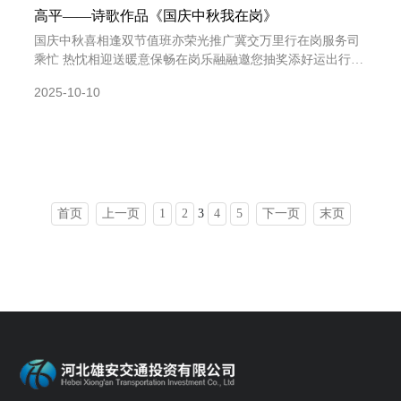
高平——诗歌作品《国庆中秋我在岗》
国庆中秋喜相逢双节值班亦荣光推广冀交万里行在岗服务司
乘忙 热忱相迎送暖意保畅在岗乐融融邀您抽奖添好运出行一
路喜洋洋 桶面饮品玻璃水百抽百中暖心房八天值守多欢畅秋
2025-10-10
首页
上一页
1
2
3
4
5
下一页
末页