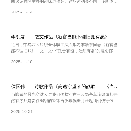
团保定片区举办的趣味运动会。这场运动会不同于传统体育
赛事的紧张与严肃，它更像是一场充满欢声笑语、洋溢着团
2025-11-14
队温
李钊霖——散文作品《新官岂能不理旧账有感》
近日，荣乌西区组织全体职工深入学习李浩东同志《新官岂
能不理旧账》一文，文中“政贵有恒，治须有常”的理念掷地
有声、发人深省，为一线工作注入了思想指引与行动力量。
2025-11-10
作
侯国伟——诗歌作品《高速守望者的战歌——《当那
一天来临》歌序》
当慵懒的晨光穿透云层我们仍坚守在三尺岗亭车流如织却井
然有序那是责任编织的经纬当夜幕低垂月牙起我们仍守候在
霓虹深处一句“您好”一声“祝您一路平安”用微笑诠释真情
2025-10-31