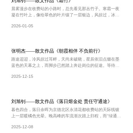
刘旭钊——散文作品《霜竹》
晨雾漫步在收费站的小路时，总先看见那丛竹子。寒霜一夜
凝在竹叶上，像给翠色的叶片镶了一层银边，风掠过，冰晶
簌簌地落下，竹枝却不曾弯下分毫。它们就矗立在站区的一
2026-01-05
角，
张明杰——散文作品《朝霞相伴 不负前行》
路途迢迢，冷风掠过耳畔，天尚未破晓，星辰依旧点缀在墨
蓝色的天幕之上，而脚步已然踏上奔赴岗位的征途。等待红
绿灯的瞬间，就在抬头的刹那，天际的朝霞骤然映入眼帘，
2025-12-15
橘粉
刘旭钊——散文作品《落日熔金处 责任守通途》
暮色四合，落日余晖为京德北区永清花都收费站的天际线镀
上一层暖橘色光晕。晚高峰的车流渐次踏上归程，而“绿通查
验” 这一关乎民生福祉的重要职责，仍在暮色中续写着坚守
2025-12-08