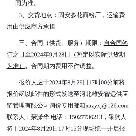
同为准。
3
、交货地点：固安参花面粉厂，运输费
用由供应商方承担。
三、合同（供货、服务）期限：
自合同签
订之日至
2024
年
9
月
28
日（暂定以实际供货期
为准）
。合同期内费用不作调整。
报价人应于
2024
年
8
月
29
日
17
时
00
分前将
报价函以邮件的形式发送至河北雄安智远供应
链管理有限公司询价专用邮箱
xazyxj
@126.com
联系人：聂潇华
电话：
15027736213
，采购人
将于
2024
年
8
月
29
日
17
时
15
分现场统一开启报