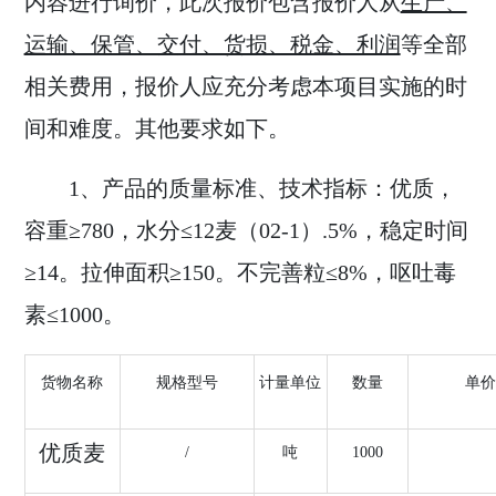
内容进行询价，此次报价包含报价人从
生产、
运输、保管、交付、货损、税金、利润
等全部
相关费用，报价人应充分考虑本项目实施的时
间和难度。其他要求如下。
1
、
产品的质量
标准
、技术指标：优质，
容重
≥
780
，水分≤
12
麦（
02-1
）
.5%
，稳定时间
≥
14
。拉伸面积≥
150
。不完善粒≤
8%
，呕吐毒
素≤
1000
。
货物名称
规格型号
计量单位
数量
单价
优质麦
/
吨
1000