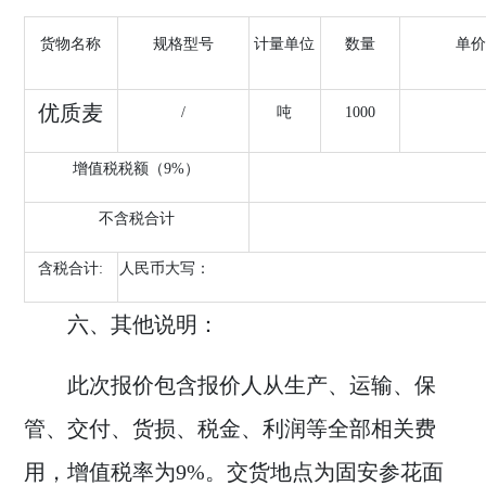
货物名称
规格型号
计量单位
数量
单价
优质麦
/
吨
1000
增值税税额（
9%）
不含税合计
含税
合计
:
人民币大写：
六、其他说明：
此次报价包含报价人从生产、运输、保
管、交付、货损、税金、利润等全部相关费
用，增值税率为
9%
。交货地点为
固安参花面