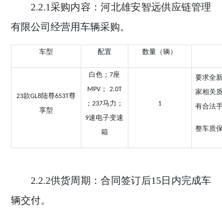
2.2.1
采购内容：
河北雄安智远供应链管理
有限公司
经营用
车辆采购
。
车型
配置
数量（辆）
白色；
座
7
要求全
；
MPV
2.0T
家相关
款
陆尊
尊
23
GL8
653T
；
马力；
237
1
有合
法
享型
速电子变速
9
整车质
箱
2.2.2
供货周
期：
合同签订后
15
日内完成车
辆交付
。