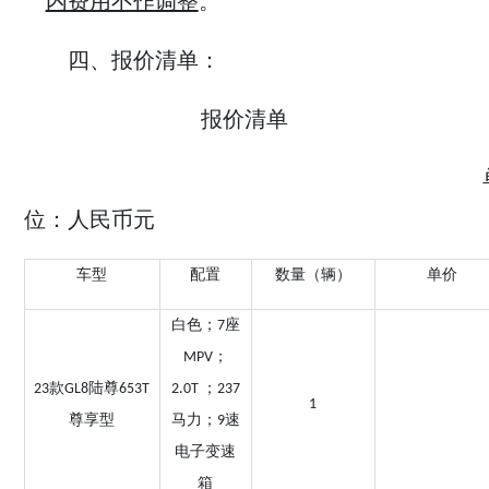
内费用不作调整
。
四、报价清单：
报价清单
位：人民币元
车型
配置
数量（辆）
单价
白色；
座
7
；
MPV
款
陆尊
；
23
GL8
653T
2.0T
237
1
尊享型
马力；
速
9
电子变速
箱