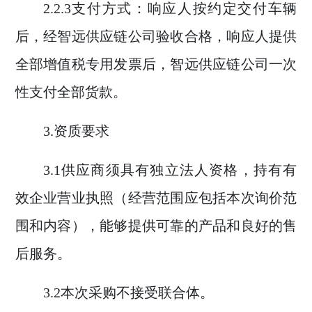
2.2.3
支付方式：
响应人
按约定交付车辆
后
，经
智远供应链公司
验收合格，
响应人
提供
全部
增值税专用发票后，
智远供应链公司
一次
性支付全部货款。
3.
资质要求
3.1
供应商须具有独立法人资格，
持有
有
效企业营业
执照（经营范围应包括本次
询价
范
围和内容），能够提供可靠的产品和良好的售
后服务。
3.2
本次采购不接受联合体。