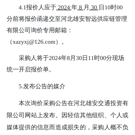
4.1
报价人应于
2024
年
8
月
30
日
10
时
00
分前将报价函递交至河北雄安智远供应链管理
有限公司询价专用邮箱：
（
xazyxj
@126.com
）。
采购人将于
2024
年
8
月
30
日
11
时
00
分现场
统一开启报价单。
5
.
发布公告的媒介
本次询
价
采购公告在河北
雄安交通投资有
限公司
网站
上发布
。因轻信其他
组织、个人或
媒体提供
的信息而造成损失的，采购人概不负