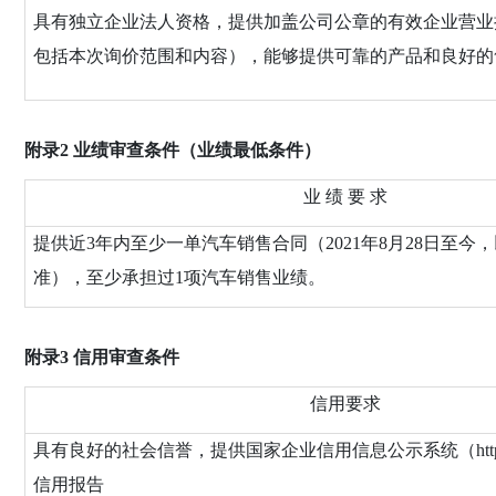
具有独立企业法人资格，
提供加盖公司公章的
有效企业营业
包括本次
询价
范围和内容），能够提供可靠的产品和良好的
附录
2 业绩审查条件（业绩最低条件）
业
绩 要 求
提供
近
3年
内
至少一单汽车销售合同
（
2021
年
8
月
28
日至今，
准），至少承担过
1项汽车销售业绩。
附录
3
信用
审查条件
信用要求
具有良好的社会信誉，提供
国家企业信用信息公示系统（
ht
信用报告