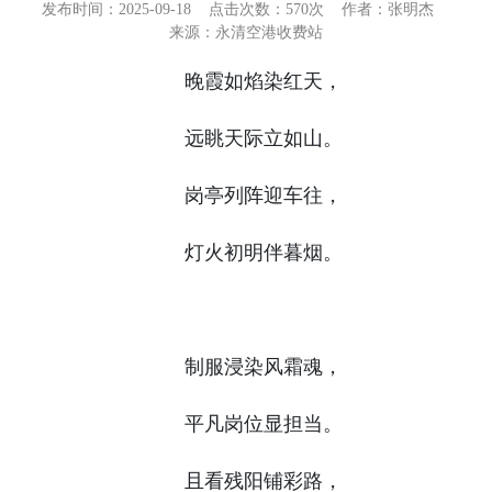
发布时间：2025-09-18
点击次数：
570次
作者：张明杰
来源：永清空港收费站
晚霞如焰染红天，
远眺天际立如山。
岗亭列阵迎车往，
灯火初明伴暮烟。
制服浸染风霜魂，
平凡岗位显担当。
且看残阳铺彩路，