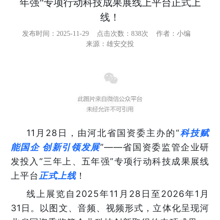
年强”专项行动科技成果展线上平台正式上
线！
发布时间：2025-11-29
点击次数：
838次
作者：小编
来源：雄安交投
11月28日，由河北省国资委主办的“
科技赋
能国企 创新引领发展
”——省国资委监管企业研
发投入“三年上、五年强”专项行动科技成果展线
上平台
正式上线
！
线上展览自2025年11月28日至2026年1月
31日。以图文、音频、视频形式，立体化呈现河